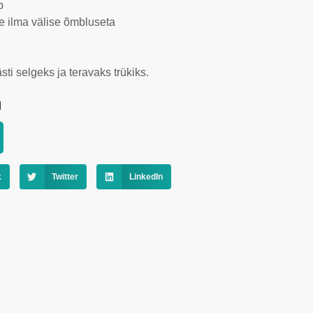
p
e ilma välise õmbluseta
sti selgeks ja teravaks trükiks.
d
k
Twitter
LinkedIn