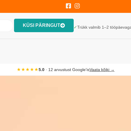
KÜSI PÄRINGUT
✓
Trükk valmib 1–2 tööpäevaga. 
★★★★★
5.0
· 12 arvustust Google'is
Vaata kõiki →