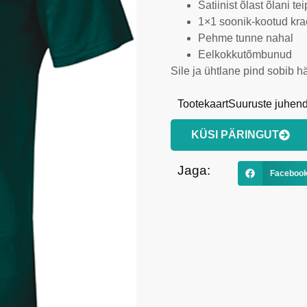
Satiinist õlast õlani tei
1×1 soonik-kootud kra
Pehme tunne nahal
Eelkokkutõmbunud
Sile ja ühtlane pind sobib hä
Tootekaart
Suuruste juhen
KÜSI PÄRINGUT
Jaga:
Faceboo