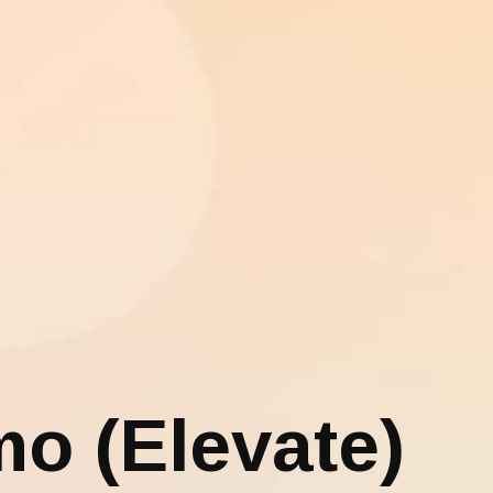
)
mo (Elevate)