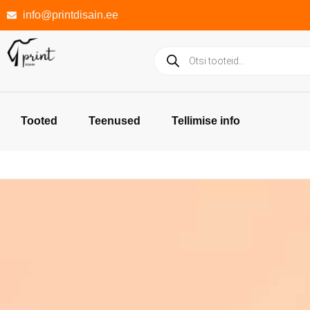
info@printdisain.ee
Tooted
Teenused
Tellimise info