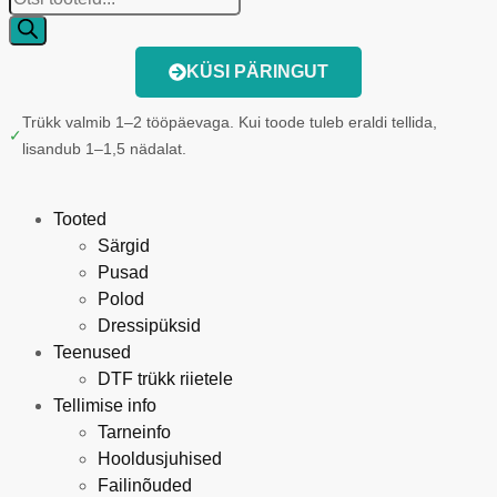
KÜSI PÄRINGUT
Trükk valmib 1–2 tööpäevaga. Kui toode tuleb eraldi tellida,
✓
lisandub 1–1,5 nädalat.
Tooted
Särgid
Pusad
Polod
Dressipüksid
Teenused
DTF trükk riietele
Tellimise info
Tarneinfo
Hooldusjuhised
Failinõuded