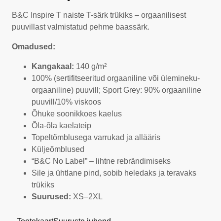
B&C Inspire T naiste T-särk trükiks – orgaanilisest
puuvillast valmistatud pehme baassärk.
Omadused:
Kangakaal:
140 g/m²
100% (sertifitseeritud orgaaniline või ülemineku-
orgaaniline) puuvill; Sport Grey: 90% orgaaniline
puuvill/10% viskoos
Õhuke soonikkoes kaelus
Õla-õla kaelateip
Topeltõmblusega varrukad ja allääris
Küljeõmblused
“B&C No Label” – lihtne rebrändimiseks
Sile ja ühtlane pind, sobib heledaks ja teravaks
trükiks
Suurused:
XS–2XL