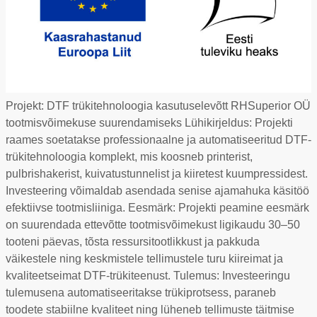
Projekt: DTF trükitehnoloogia kasutuselevõtt RHSuperior OÜ
tootmisvõimekuse suurendamiseks Lühikirjeldus: Projekti
raames soetatakse professionaalne ja automatiseeritud DTF-
trükitehnoloogia komplekt, mis koosneb printerist,
pulbrishakerist, kuivatustunnelist ja kiiretest kuumpressidest.
Investeering võimaldab asendada senise ajamahuka käsitöö
efektiivse tootmisliiniga. Eesmärk: Projekti peamine eesmärk
on suurendada ettevõtte tootmisvõimekust ligikaudu 30–50
tooteni päevas, tõsta ressursitootlikkust ja pakkuda
väikestele ning keskmistele tellimustele turu kiireimat ja
kvaliteetseimat DTF-trükiteenust. Tulemus: Investeeringu
tulemusena automatiseeritakse trükiprotsess, paraneb
toodete stabiilne kvaliteet ning lüheneb tellimuste täitmise