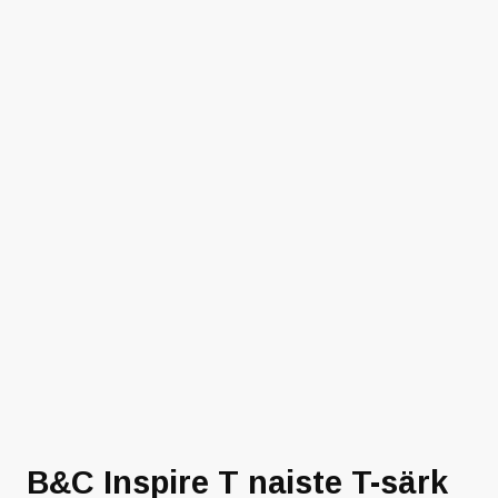
B&C Inspire T naiste T-särk