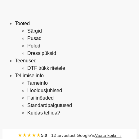
Tooted
Särgid
Pusad
Polod
Dressipüksid
Teenused
DTF trükk riietele
Tellimise info
Tarneinfo
Hooldusjuhised
Failinõuded
Standardpaigutused
Kuidas tellida?
★★★★★
5.0
· 12 arvustust Google'is
Vaata kõiki →