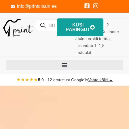
info@printdisain.ee
KÜSI
Trükk valmib 1–2
PÄRINGUT
tööpäevaga. Kui toode
✓
tuleb eraldi tellida,
lisandub 1–1,5
nädalat.
★★★★★
5.0
· 12 arvustust Google'is
Vaata kõiki →