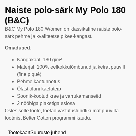
Naiste polo-särk My Polo 180
(B&C)
B&C My Polo 180 /Women on klassikaline naiste polo-
särk pehme ja kvaliteetse pikee-kangast.
Omadused:
Kangakaal: 180 g/m²
Materjal: 100% eelkokkutõmbunud ja ketrat puuvill
(fine piqué)
Pehme käetunnetus
Õlast õlani kaelateip
Soonik-kootud krae ja varrukamansetid
2 nööbiga plaketiga esiosa
Ostes selle toote, toetad vastutustundlikumat puuvilla
tootmist Better Cotton programmi kaudu.
Tootekaart
Suuruste juhend