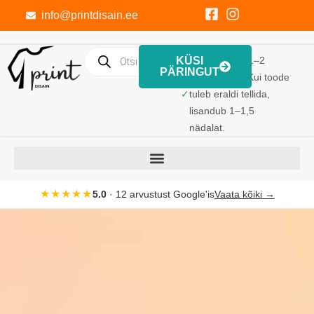
info@printdisain.ee
KÜSI
Trükk valmib 1–2
PÄRINGUT
tööpäevaga. Kui toode
✓
tuleb eraldi tellida,
lisandub 1–1,5
nädalat.
★★★★★
5.0
· 12 arvustust Google'is
Vaata kõiki →