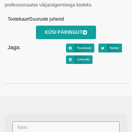
professionaalse väljanägemisega tooteks.
Tootekaart
Suuruste juhend
KÜSI PÄRINGUT
Jaga:
Facebook
Twitter
LinkedIn