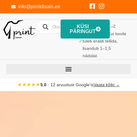
info@printdisain.ee
KÜSI
Trükk valmib 1–2
PÄRINGUT
tööpäevaga. Kui toode
✓
tuleb eraldi tellida,
lisandub 1–1,5
nädalat.
★★★★★
5.0
· 12 arvustust Google'is
Vaata kõiki →