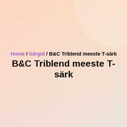
Home
/
Särgid
/ B&C Triblend meeste T-särk
B&C Triblend meeste T-
särk