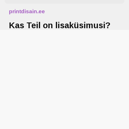
printdisain.ee
Kas Teil on lisaküsimusi?
Trükime T-särke, pusasid, polosid ja tööriideid Tartus.
Sobib nii firmadele, klubidele kui ka eraisikutele.
Kvaliteet ja täpsus on alati esikohal.
KÜSI PÄRINGUT
Tel: +372 53094959
Email : info@printdisain.ee
Ilmatsalu 3b, Tartu