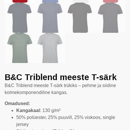
B&C Triblend meeste T-särk
B&C Triblend meeste T-särk trükiks – pehme ja siidine
kolmekomponendiline kangas.
Omadused:
Kangakaal:
130 g/m²
50% polüester, 25% puuvill, 25% viskoos, single
jersey