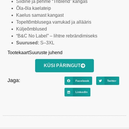
Siidine ja pehme “Triblend” kangas
Õla-õla kaelateip
Kaelus samast kangast
Topeltõmblusega varrukad ja allääris
Küljeõmblused
“B&C No Label” – lihtne rebrändimiseks
Suurused:
S–3XL
Tootekaart
Suuruste juhend
KÜSI PÄRINGUT
Jaga:
Facebook
Twitter
LinkedIn