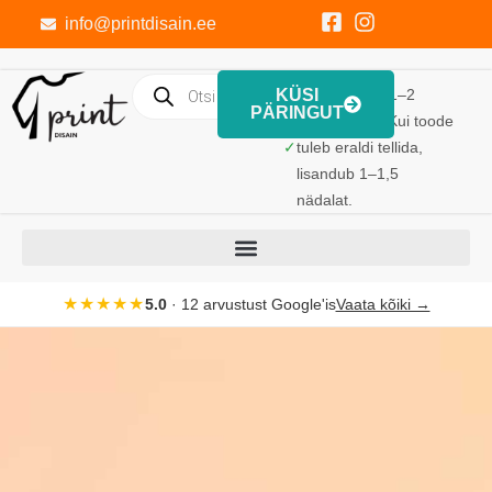
info@printdisain.ee
KÜSI
Trükk valmib 1–2
PÄRINGUT
tööpäevaga. Kui toode
✓
tuleb eraldi tellida,
lisandub 1–1,5
nädalat.
★★★★★
5.0
· 12 arvustust Google'is
Vaata kõiki →