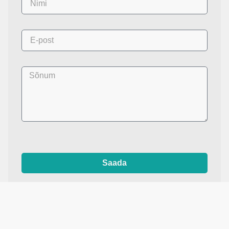
Saada
printdisain.ee
Kas Teil on lisaküsimusi?