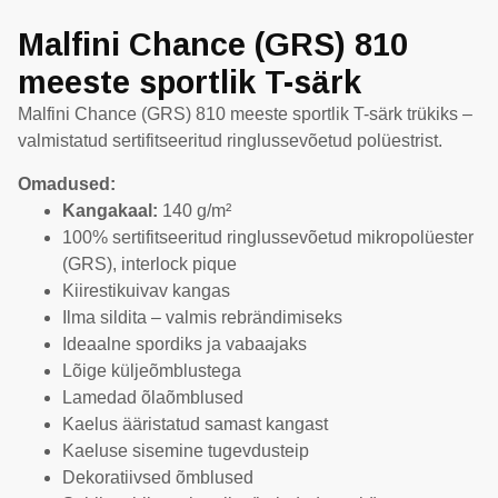
Malfini Chance (GRS) 810
meeste sportlik T-särk
Malfini Chance (GRS) 810 meeste sportlik T-särk trükiks –
valmistatud sertifitseeritud ringlussevõetud polüestrist.
Omadused:
Kangakaal:
140 g/m²
100% sertifitseeritud ringlussevõetud mikropolüester
(GRS), interlock pique
Kiirestikuivav kangas
Ilma sildita – valmis rebrändimiseks
Ideaalne spordiks ja vabaajaks
Lõige küljeõmblustega
Lamedad õlaõmblused
Kaelus ääristatud samast kangast
Kaeluse sisemine tugevdusteip
Dekoratiivsed õmblused