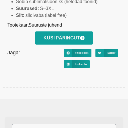
Sobib sublimatsiooniks (heledad toonid)
Suurused:
S–3XL
Silt:
sildivaba (label free)
Tootekaart
Suuruste juhend
KÜSI PÄRINGUT
Jaga:
Facebook
Twitter
LinkedIn