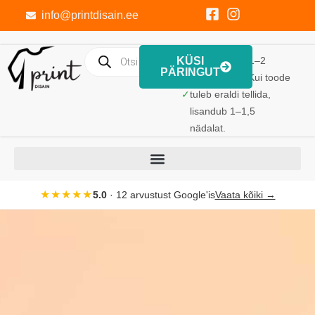
info@printdisain.ee
KÜSI
Trükk valmib 1–2
PÄRINGUT
tööpäevaga. Kui toode
✓
tuleb eraldi tellida,
lisandub 1–1,5
nädalat.
★★★★★
5.0
· 12 arvustust Google'is
Vaata kõiki →