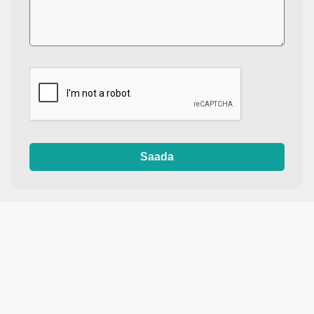
Saada
printdisain.ee
Kas Teil on lisaküsimusi?
Trükime T-särke, pusasid, polosid ja tööriideid Tartus.
Sobib nii firmadele, klubidele kui ka eraisikutele.
Kvaliteet ja täpsus on alati esikohal.