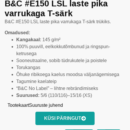
B&C #E150 LSL laste pika
varrukaga T-särk
B&C #E150 LSL laste pika varrukaga T-särk trükiks.
Omadused:
Kangakaal:
145 g/m²
100% puuvill, eelkokkutõmbunud ja ringspun-
ketrusega
Sooneutraalne, sobib tüdrukutele ja poistele
Torukangas
Õhuke ribikoega kaelus moodsa väljanägemisega
Tagumine kaelateip
“B&C No Label” – lihtne rebrändimiseks
Suurused:
5/6 (110/116)–15/16 (XS)
Tootekaart
Suuruste juhend
KÜSI PÄRINGUT