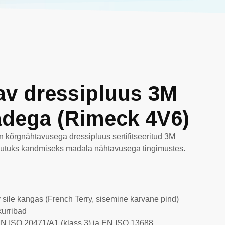
v dressipluus 3M
adega (Rimeck 4V6)
 kõrgnähtavusega dressipluus sertifitseeritud 3M
hutuks kandmiseks madala nähtavusega tingimustes.
iv sile kangas (French Terry, sisemine karvane pind)
kurribad
EN ISO 20471/A1 (klass 3) ja EN ISO 13688