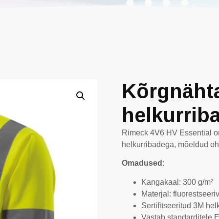
Kõrgnähta
helkurrib
Rimeck 4V6 HV Essential on
helkurribadega, mõeldud o
Omadused:
Kangakaal: 300 g/m²
Materjal: fluorestseer
Sertifitseeritud 3M hel
Vastab standarditele 