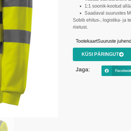
1:1 soonik-kootud allä
Saadaval suurustes 
Sobib ehitus-, logistika- ja
riietust.
Tootekaart
Suuruste juhen
KÜSI PÄRINGUT
Jaga:
Faceboo