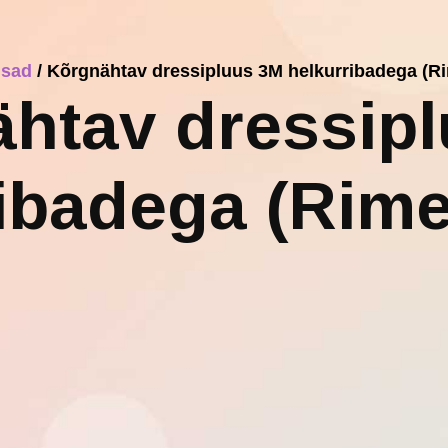
sad
/ Kõrgnähtav dressipluus 3M helkurribadega (R
htav dressip
ibadega (Rim