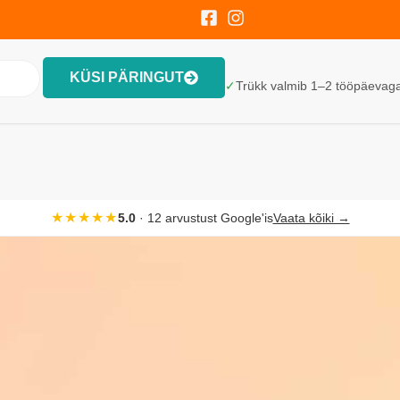
KÜSI PÄRINGUT
✓
Trükk valmib 1–2 tööpäevaga. 
★★★★★
5.0
· 12 arvustust Google'is
Vaata kõiki →