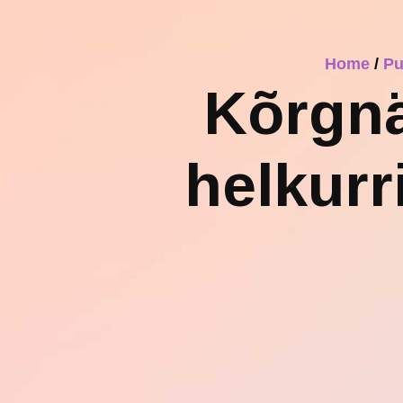
Home
/
Pu
Kõrgnä
helkurr