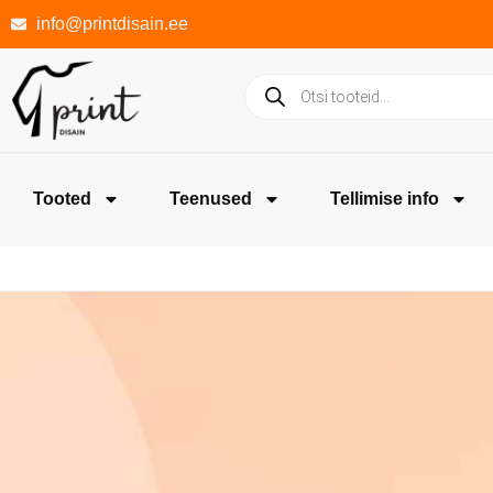
info@printdisain.ee
Tooted
Teenused
Tellimise info