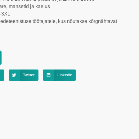
äre, mansetid ja kaelus
M-3XL
 teedeteenistuse töötajatele, kus nõutakse kõrgnähtavat
d
k
Twitter
LinkedIn